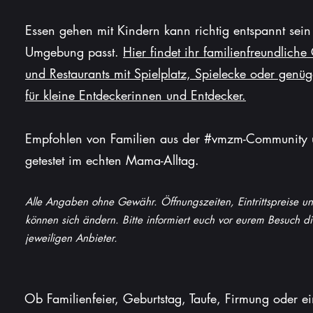
lfreiche Informationen, Empfehlungen und Anlaufstellen für Familien
Essen gehen mit Kindern kann richtig entspannt sein
aktuell und direkt aus der Praxis. Kurz gesagt:
Umgebung passt.
Hier findet ihr familienfreundliche
Alles, was den Familienalltag ein Stück leichter macht.
und Restaurants mit Spielplatz, Spielecke oder genüg
für kleine Entdeckerinnen und Entdecker.
Empfohlen von Familien aus der #vmzm-Community
getestet im echten Mama-Alltag.
Alle Angaben ohne Gewähr. Öffnungszeiten, Eintrittspreise 
können sich ändern. Bitte informiert euch vor eurem Besuch d
jeweiligen Anbieter.
Ob Familienfeier, Geburtstag, Taufe, Firmung oder e