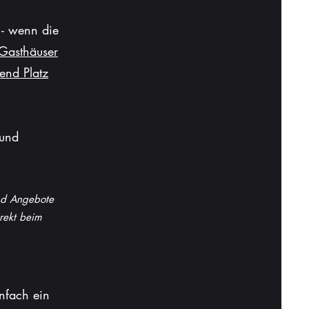
 - übersichtlich,
 - wenn die
 Gasthäuser
end Platz
 und
und Angebote
irekt beim
infach ein