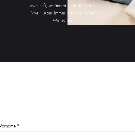
Wer hilft, verändert nicht die ganze
Welt. Aber immer die Welt eines
Menschen.
ne Anfrage an #
Vorname
*