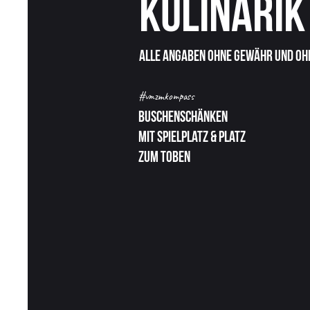
KulINARIK
Alle Angaben ohne GEWÄHR und ohn
#vmzmkompass
Buschenschänken
mit Spielplatz & Platz
zum Toben
Als Mama brauc
Welche Apotheke h
am Wochenende? Welc