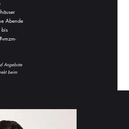
s
thäuser
öne Abende
 bis
r #vmzm-
nd Angebote
rekt beim