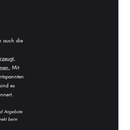
n auch die
rzeugt,
mmen.
Mit
entspannten
chtigen Zeit.
sind es
nnert.
i Ohrenschmerzen
en Ausflugsziele?
nd Angebote
rekt beim