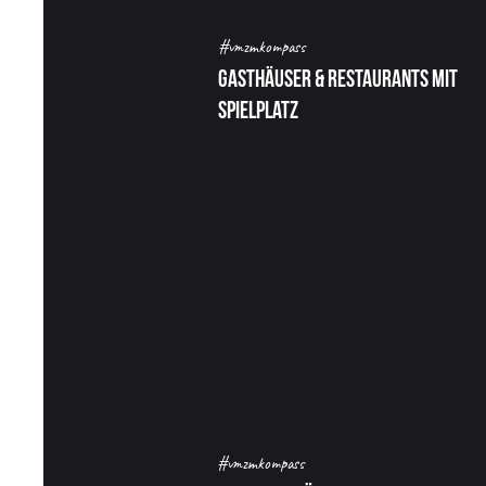
Wir sammeln hier hi
#vmzmkompass
Gasthäuser & Restaurants mit
Spielplatz
#vmzmkompass