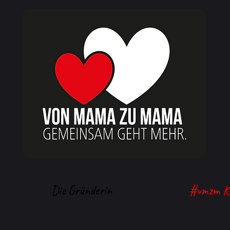
Die Gründerin
#vmzm K