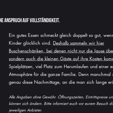
#vmzm
Kompass
e Anspruch auf Vollständigkeit.
Ein gutes Essen schmeckt gleich doppelt so gut, wen
Kinder glücklich sind.
Deshalb sammeln wir hier
Alles, was den Familienalltag
Buschenschänken, bei denen nicht nur die Jause übe
ein
bisschen leichter macht.
sondern auch die kleinen Gäste auf ihre Kosten ko
Spielplätzen, viel Platz zum Herumlaufen und einer 
ht man manchmal einfach die richtige Information zur ri
Atmosphäre für die ganze Familie. Denn manchmal 
genau diese Nachmittage, an die man sich lange eri
at heute Notdienst? Welcher Kinderarzt hat geöffnet? Wohin be
hes Freibad zahlt sich mit Kindern aus? Wo gibt es die schönst
Alle Angaben ohne Gewähr. Öffnungszeiten, Eintrittspreise u
Welche Buschenschänken sind wirklich familienfreundlich?
können sich ändern. Bitte informiert euch vor eurem Besuch di
Genau dafür gibt es unseren Mama-Kompass.
jeweiligen Anbieter.