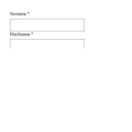
Vorname
*
Nachname
*
E-Mail-Adresse
*
Wohnort
*
Telefonnummer
*
Dein Anliegen
*